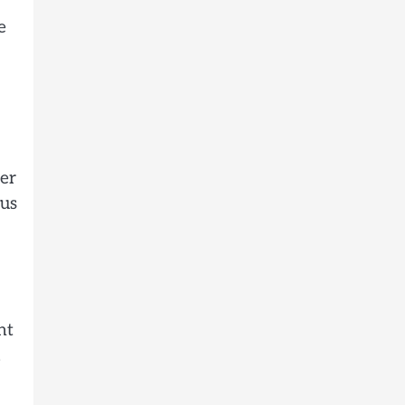
e
er
aus
ht
,