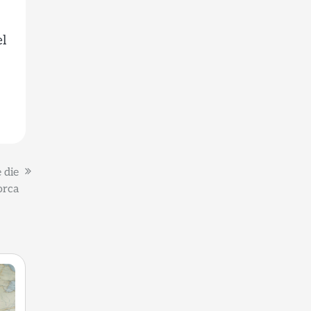
el
 die
orca