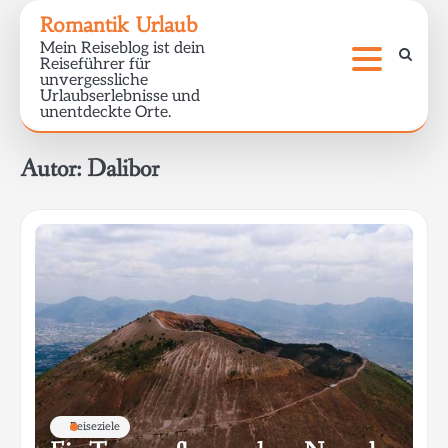
Skip
Romantik Urlaub
to
Mein Reiseblog ist dein
content
Reiseführer für
unvergessliche
Urlaubserlebnisse und
unentdeckte Orte.
Autor:
Dalibor
Reiseziele