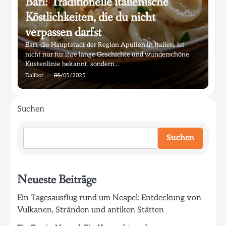
Bari: Traditionelle italienische
Köstlichkeiten, die du nicht
verpassen darfst
Bari, die Hauptstadt der Region Apulien in Italien, ist
nicht nur für ihre lange Geschichte und wunderschöne
Küstenlinie bekannt, sondern…
Dalibor
05/05/2025
Suchen
Suchen
Neueste Beiträge
Ein Tagesausflug rund um Neapel: Entdeckung von
Vulkanen, Stränden und antiken Stätten