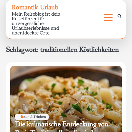
Skip
Romantik Urlaub
to
Mein Reiseblog ist dein
content
Reiseführer für
unvergessliche
Urlaubserlebnisse und
unentdeckte Orte.
Schlagwort:
traditionellen Köstlichkeiten
Essen & Trinken
Die kulinarische Entdeckung von