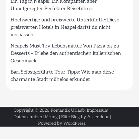
Ein Tag in Neapel: Ein Kompakter, aber
Unaufgeregter Perfekter Reiseführer
Hochwertige und preiswerte Unterkünfte: Diese
preiswerten Hotels in Neapel darfst du nicht
verpassen
Neapels Must-Try Lebensmittel: Von Pizza bis zu
Desserts – Erlebe den authentischen italienischen
Geschmack
Bari Selbstgeführte Tour Tipps: Wie man diese
charmante Stadt mühelos erkundet
Copyright © 2026
Romantik Urlaub
.
Impressum
|
Datenschutzerklärung
| Elite Blog by
Ascendoor
|
Powered by
WordPress
.