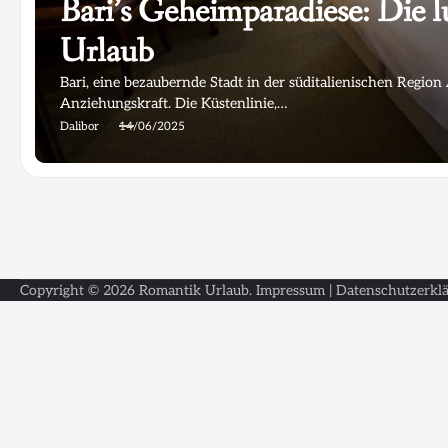
Bari’s Geheimparadiese: Die l
Urlaub
Bari, eine bezaubernde Stadt in der süditalienischen Region 
Anziehungskraft. Die Küstenlinie,…
Dalibor
14/06/2025
Copyright © 2026
Romantik Urlaub
.
Impressum
|
Datenschutzerkl