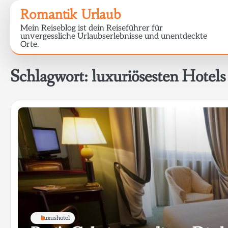
Skip
Romantik Urlaub
to
Mein Reiseblog ist dein Reiseführer für
content
unvergessliche Urlaubserlebnisse und unentdeckte
Orte.
Schlagwort:
luxuriösesten Hotels
Luxushotel