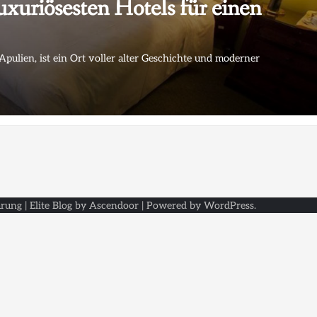
uxuriösesten Hotels für einen
Apulien, ist ein Ort voller alter Geschichte und moderner
ärung
| Elite Blog by
Ascendoor
| Powered by
WordPress
.