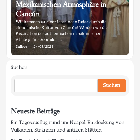
Mexikanischen Atmosphäre in
Cancún
Willkommen zu einer fesselnden Reise durch die
einheimische Kultur von Cancún! Werden wir die
Faszination der authentischen mexikanischen
Atmosphäre erkunden,…
Dalibor
24/05/2023
Suchen
Suchen
Neueste Beiträge
Ein Tagesausflug rund um Neapel: Entdeckung von
Vulkanen, Stränden und antiken Stätten