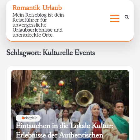
Skip
Romantik Urlaub
to
Mein Reiseblog ist dein
content
Reiseführer für
unvergessliche
Urlaubserlebnisse und
unentdeckte Orte.
Schlagwort:
Kulturelle Events
Reiseziele
Eintauchen in die Lokale Kultur:
Erlebnisse der Authentischen