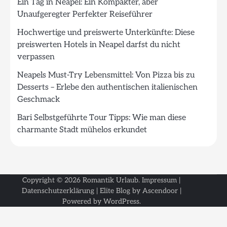
Ein Tag in Neapel: Ein Kompakter, aber
Unaufgeregter Perfekter Reiseführer
Hochwertige und preiswerte Unterkünfte: Diese
preiswerten Hotels in Neapel darfst du nicht
verpassen
Neapels Must-Try Lebensmittel: Von Pizza bis zu
Desserts – Erlebe den authentischen italienischen
Geschmack
Bari Selbstgeführte Tour Tipps: Wie man diese
charmante Stadt mühelos erkundet
Copyright © 2026
Romantik Urlaub
.
Impressum
|
Datenschutzerklärung
| Elite Blog by
Ascendoor
|
Powered by
WordPress
.