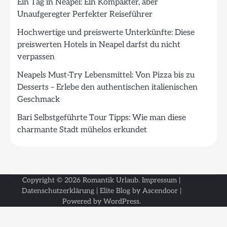
Ein Tag in Neapel: Ein Kompakter, aber
Unaufgeregter Perfekter Reiseführer
Hochwertige und preiswerte Unterkünfte: Diese
preiswerten Hotels in Neapel darfst du nicht
verpassen
Neapels Must-Try Lebensmittel: Von Pizza bis zu
Desserts – Erlebe den authentischen italienischen
Geschmack
Bari Selbstgeführte Tour Tipps: Wie man diese
charmante Stadt mühelos erkundet
Copyright © 2026
Romantik Urlaub
.
Impressum
|
Datenschutzerklärung
| Elite Blog by
Ascendoor
|
Powered by
WordPress
.