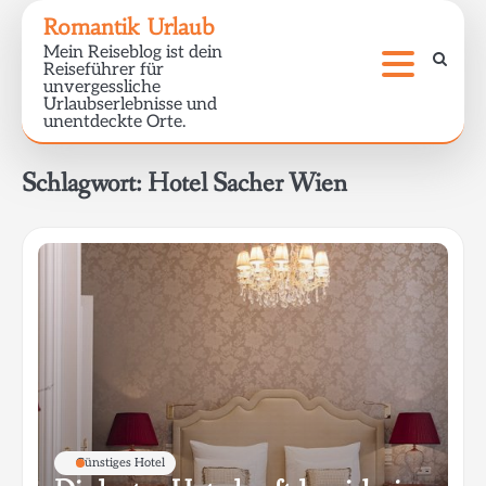
Skip
Romantik Urlaub
to
Mein Reiseblog ist dein
content
Reiseführer für
unvergessliche
Urlaubserlebnisse und
unentdeckte Orte.
Schlagwort:
Hotel Sacher Wien
Günstiges Hotel