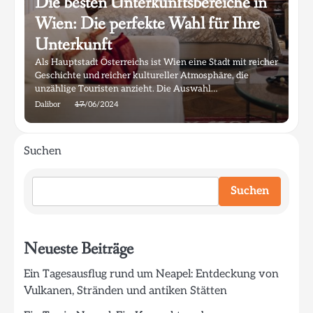
Die besten Unterkunftsbereiche in
Wien: Die perfekte Wahl für Ihre
Unterkunft
Als Hauptstadt Österreichs ist Wien eine Stadt mit reicher
Geschichte und reicher kultureller Atmosphäre, die
unzählige Touristen anzieht. Die Auswahl…
Dalibor
17/06/2024
Suchen
Suchen
Neueste Beiträge
Ein Tagesausflug rund um Neapel: Entdeckung von
Vulkanen, Stränden und antiken Stätten