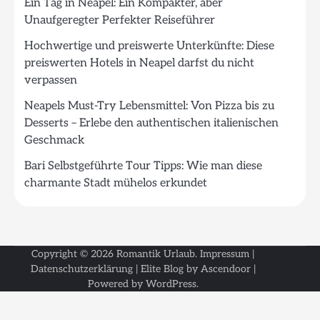
Ein Tag in Neapel: Ein Kompakter, aber
Unaufgeregter Perfekter Reiseführer
Hochwertige und preiswerte Unterkünfte: Diese
preiswerten Hotels in Neapel darfst du nicht
verpassen
Neapels Must-Try Lebensmittel: Von Pizza bis zu
Desserts – Erlebe den authentischen italienischen
Geschmack
Bari Selbstgeführte Tour Tipps: Wie man diese
charmante Stadt mühelos erkundet
Copyright © 2026
Romantik Urlaub
.
Impressum
|
Datenschutzerklärung
| Elite Blog by
Ascendoor
|
Powered by
WordPress
.