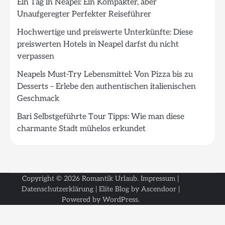
Ein Tag in Neapel: Ein Kompakter, aber
Unaufgeregter Perfekter Reiseführer
Hochwertige und preiswerte Unterkünfte: Diese
preiswerten Hotels in Neapel darfst du nicht
verpassen
Neapels Must-Try Lebensmittel: Von Pizza bis zu
Desserts – Erlebe den authentischen italienischen
Geschmack
Bari Selbstgeführte Tour Tipps: Wie man diese
charmante Stadt mühelos erkundet
Copyright © 2026
Romantik Urlaub
.
Impressum
|
Datenschutzerklärung
| Elite Blog by
Ascendoor
|
Powered by
WordPress
.