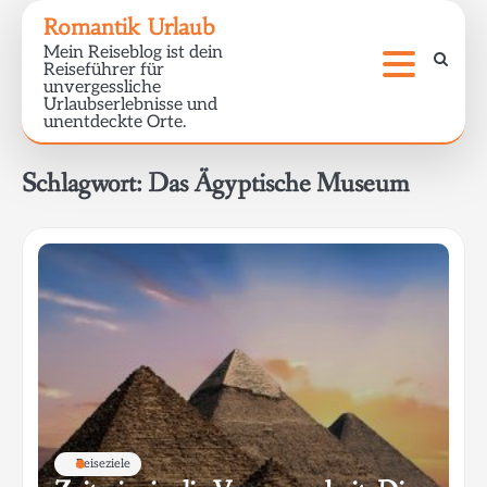
Skip
Romantik Urlaub
to
Mein Reiseblog ist dein
content
Reiseführer für
unvergessliche
Urlaubserlebnisse und
unentdeckte Orte.
Schlagwort:
Das Ägyptische Museum
Reiseziele