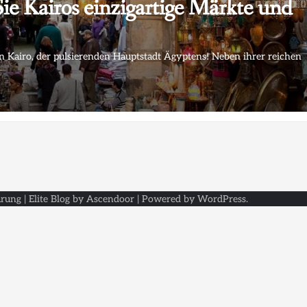
e Kairos einzigartige Märkte und
 Kairo, der pulsierenden Hauptstadt Ägyptens! Neben ihrer reichen
ärung
| Elite Blog by
Ascendoor
| Powered by
WordPress
.