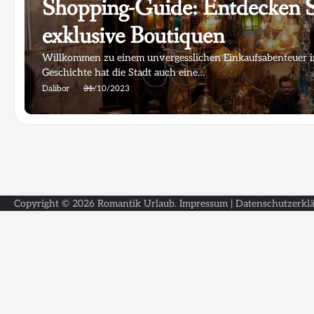
Shopping-Guide: Entdecken Si
exklusive Boutiquen
Willkommen zu einem unvergesslichen Einkaufsabenteuer in
Geschichte hat die Stadt auch eine…
Dalibor
31/10/2023
Copyright © 2026
Romantik Urlaub
.
Impressum
|
Datenschutzerkl