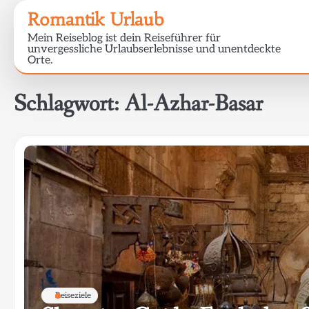
Skip
Romantik Urlaub
to
Mein Reiseblog ist dein Reiseführer für
content
unvergessliche Urlaubserlebnisse und unentdeckte
Orte.
Schlagwort:
Al-Azhar-Basar
Reiseziele